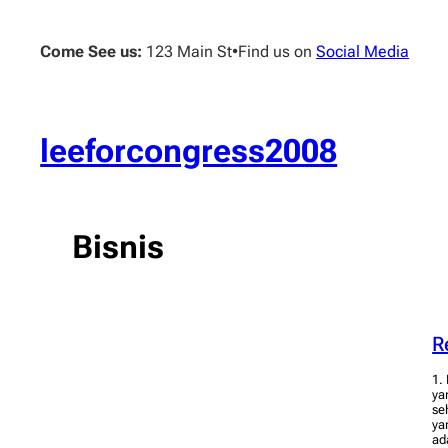
Skip
to
Come See us:
123 Main St
•
Find us on
Social Media
content
leeforcongress2008
Bisnis
R
1.
ya
se
ya
ad