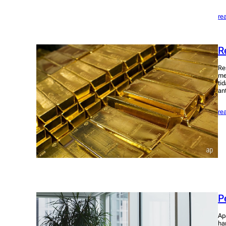
re
R
Re
me
ti
an
re
P
Ap
ha