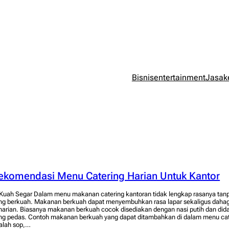
Bisnis
entertainment
Jasa
k
ekomendasi Menu Catering Harian Untuk Kantor
 Kuah Segar Dalam menu makanan catering kantoran tidak lengkap rasanya ta
ng berkuah. Makanan berkuah dapat menyembuhkan rasa lapar sekaligus dahag
harian. Biasanya makanan berkuah cocok disediakan dengan nasi putih dan did
ng pedas. Contoh makanan berkuah yang dapat ditambahkan di dalam menu cate
alah sop,…