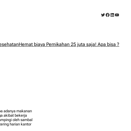
Twitter
Facebook
LinkedIn
YouTub
esehatan
Hemat biaya Pernikahan 25 juta saja! Apa bisa ?
npa adanya makanan
a akibat bekerja
ampingi oleh sambal
ring harian kantor