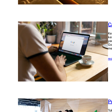
C
Ke
ke
ya
Go
me
re
P
To