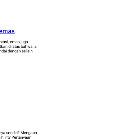
 emas
stasi, emas juga
tkan di atas bahwa ia
ndai dengan selisih
nya sendiri? Mengapa
h irit? Pertanyaan