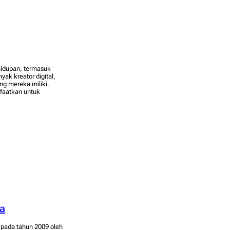
hidupan, termasuk
ak kreator digital,
g mereka miliki.
faatkan untuk
ia
n pada tahun 2009 oleh