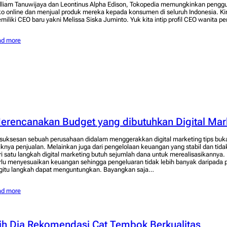
lliam Tanuwijaya dan Leontinus Alpha Edison, Tokopedia memungkinkan peng
ko online dan menjual produk mereka kepada konsumen di seluruh Indonesia. Kin
miliki CEO baru yakni Melissa Siska Juminto. Yuk kita intip profil CEO wanita 
ad more
erencanakan Budget yang dibutuhkan Digital Mar
suksesan sebuah perusahaan didalam menggerakkan digital marketing tips bukan
iknya penjualan. Melainkan juga dari pengelolaan keuangan yang stabil dan tid
ri satu langkah digital marketing butuh sejumlah dana untuk merealisasikanny
rlu menyesuaikan keuangan sehingga pengeluaran tidak lebih banyak daripada
gitu langkah dapat menguntungkan. Bayangkan saja…
ad more
ih Dia Rekomendasi Cat Tembok Berkualitas