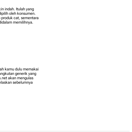
 indah. Itulah yang
pilih oleh konsumen.
 produk cat, sementara
didalam memilihnya.
akah kamu dulu memakai
 angkutan generik yang
ha.net akan mengulas
 jelaskan sebelumnya