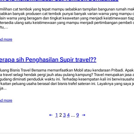
milihan cat tembok yang tepat mampu sebabkan tampilan bangunan rumah makin
babkan banyak produsen cat tembok punyai banyak varian warna yang mampu di
lain warna yang beragam dan tingkat keawetan yang menjadi keistimewaan tiap
i tersedia ulang satu keistimewaan yang mampu menjadi pertimbangan pembeli 
itu,…
ad more
erapa sih Penghasilan Supir travel??
luang Bisnis Travel Bersama memanfaatkan Mobil atau kendaraan Pribadi. Ap
sa travel selagi hendak pergi jauh atau pulang kampung? Travel merupakan jasa
gudang diminati penduduk waktu ini. Terhadap kesempatan kali ini berwirausa
rkaitan peluang usaha berasal dari bisnis trafel sateran ini. Layaknya yang saya
nja…
ad more
←
1
2
3
4
…
9
→