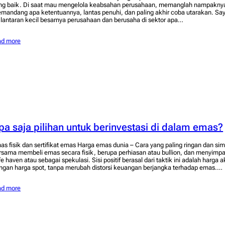
ng baik. Di saat mau mengelola keabsahan perusahaan, memanglah nampaknya 
mandang apa ketentuannya, lantas penuhi, dan paling akhir coba utarakan. Sa
u lantaran kecil besarnya perusahaan dan berusaha di sektor apa…
ad more
pa saja pilihan untuk berinvestasi di dalam emas?
as fisik dan sertifikat emas Harga emas dunia – Cara yang paling ringan dan si
rsama membeli emas secara fisik, berupa perhiasan atau bullion, dan menyimpan
fe haven atau sebagai spekulasi. Sisi positif berasal dari taktik ini adalah harg
ngan harga spot, tanpa merubah distorsi keuangan berjangka terhadap emas.…
ad more