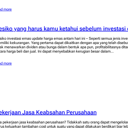
ad more
esiko yang harus kamu ketahui sebelum investasi
siko investasi emas update harga emas antam hari ini – Seperti semua jenis inve
miliki kekurangan. Yang pertama dapat dikaitkan dengan apa yang telah disebu
dak menawarkan dividen atau bunga dalam bentuk apa pun, profitabilitasnya dita
tara harga beli dan jual. Ini dapat menyebabkan kerugian besar dalam…
ad more
ekerjaan Jasa Keabsahan Perusahaan
a pekerjaan jasa keabsahan perusahaan? Tidakkah satu orang dapat mengelola
rus keluarkan tambahan cost untuk suatu yang dapat dilakukan berdikari biar lebi