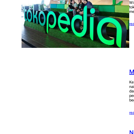
Wi
to
me
re
M
Ke
na
da
pe
be
re
N