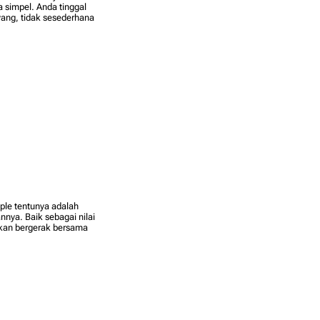
simpel. Anda tinggal
yang, tidak sesederhana
mple tentunya adalah
nya. Baik sebagai nilai
a akan bergerak bersama