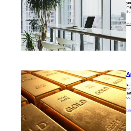
ya
me
it
re
A
Em
be
sa
de
re