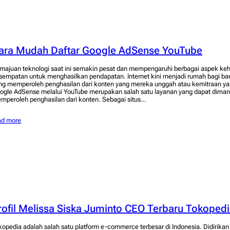
ara Mudah Daftar Google AdSense YouTube
majuan teknologi saat ini semakin pesat dan mempengaruhi berbagai aspek ke
sempatan untuk menghasilkan pendapatan. Internet kini menjadi rumah bagi bany
ng memperoleh penghasilan dari konten yang mereka unggah atau kemitraan yan
ogle AdSense melalui YouTube merupakan salah satu layanan yang dapat diman
mperoleh penghasilan dari konten. Sebagai situs…
ad more
rofil Melissa Siska Juminto CEO Terbaru Tokoped
kopedia adalah salah satu platform e-commerce terbesar di Indonesia. Didirika