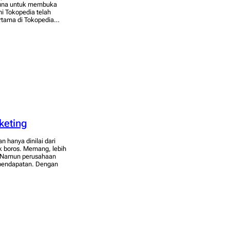
guna untuk membuka
i Tokopedia telah
pertama di Tokopedia…
keting
 hanya dinilai dari
ak boros. Memang, lebih
a. Namun perusahaan
 pendapatan. Dengan