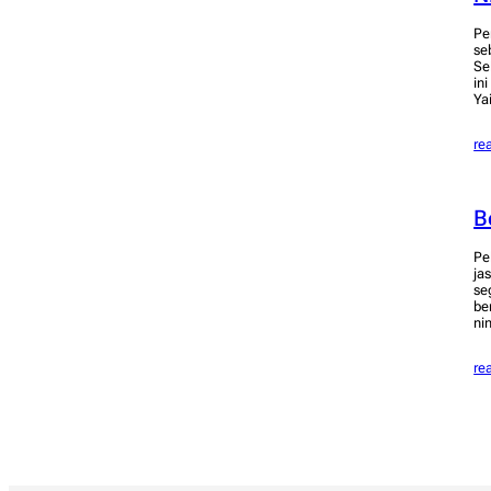
Pe
se
Se
in
Ya
re
B
Pe
ja
se
be
ni
re