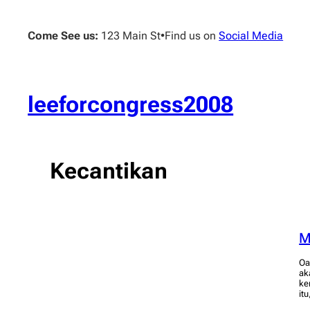
Skip
to
Come See us:
123 Main St
•
Find us on
Social Media
content
leeforcongress2008
Kecantikan
M
Oa
ak
ke
it