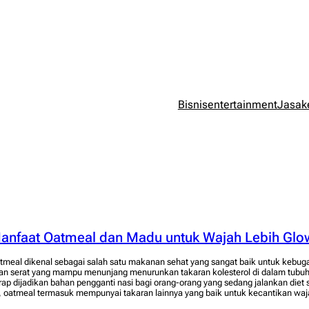
Bisnis
entertainment
Jasa
k
anfaat Oatmeal dan Madu untuk Wajah Lebih Glo
tmeal dikenal sebagai salah satu makanan sehat yang sangat baik untuk kebuga
an serat yang mampu menunjang menurunkan takaran kolesterol di dalam tubu
rap dijadikan bahan pengganti nasi bagi orang-orang yang sedang jalankan diet
u, oatmeal termasuk mempunyai takaran lainnya yang baik untuk kecantikan waj