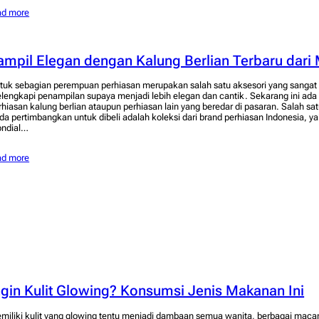
ad more
ampil Elegan dengan Kalung Berlian Terbaru dari
tuk sebagian perempuan perhiasan merupakan salah satu aksesori yang sangat 
lengkapi penampilan supaya menjadi lebih elegan dan cantik. Sekarang ini ada 
rhiasan kalung berlian ataupun perhiasan lain yang beredar di pasaran. Salah sa
da pertimbangkan untuk dibeli adalah koleksi dari brand perhiasan Indonesia, ya
ndial…
ad more
ngin Kulit Glowing? Konsumsi Jenis Makanan Ini
miliki kulit yang glowing tentu menjadi dambaan semua wanita, berbagai maca