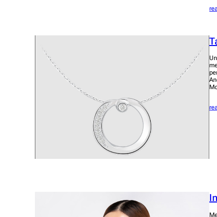
re
T
Un
me
pe
An
Mo
re
I
Me