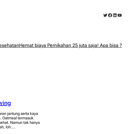
Twitter
Facebook
LinkedIn
YouTub
esehatan
Hemat biaya Pernikahan 25 juta saja! Apa bisa ?
wing
ran jantung serta kaya
h. Oatmeal termasuk
 sehat. Namun tak hanya
ah, loh.…