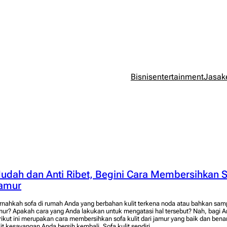
Bisnis
entertainment
Jasa
k
udah dan Anti Ribet, Begini Cara Membersihkan So
amur
rnahkah sofa di rumah Anda yang berbahan kulit terkena noda atau bahkan sam
mur? Apakah cara yang Anda lakukan untuk mengatasi hal tersebut? Nah, bagi 
rikut ini merupakan cara membersihkan sofa kulit dari jamur yang baik dan ben
lit kesayangan Anda bersih kembali. Sofa kulit sendiri…