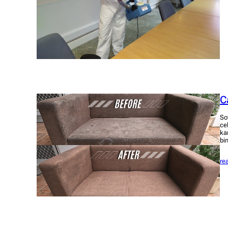
C
So
ce
ka
bi
re