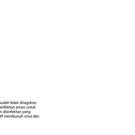
sudah tidak diragukan
sinfektan aman untuk
n disinfektan yang
ktif membunuh virus dan