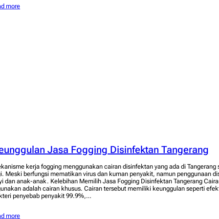
ad more
eunggulan Jasa Fogging Disinfektan Tangerang
kanisme kerja fogging menggunakan cairan disinfektan yang ada di Tangerang 
gi. Meski berfungsi mematikan virus dan kuman penyakit, namun penggunaan di
yi dan anak-anak. Kelebihan Memilih Jasa Fogging Disinfektan Tangerang Caira
gunakan adalah cairan khusus. Cairan tersebut memiliki keunggulan seperti efe
kteri penyebab penyakit 99.9%,…
ad more