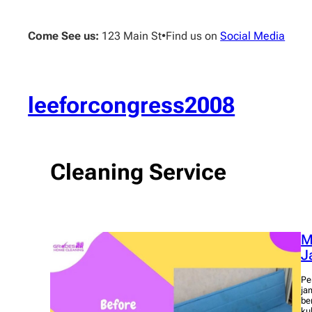
Skip
to
Come See us:
123 Main St
•
Find us on
Social Media
content
leeforcongress2008
Cleaning Service
M
J
Pe
ja
be
ku