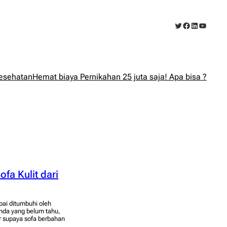
Twitter
Facebook
LinkedIn
YouTub
esehatan
Hemat biaya Pernikahan 25 juta saja! Apa bisa ?
fa Kulit dari
pai ditumbuhi oleh
Anda yang belum tahu,
ar supaya sofa berbahan