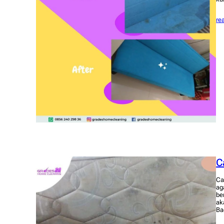
re
C
Ca
ag
be
ak
Ba