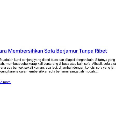
ara Membersihkan Sofa Berjamur Tanpa Ribet
fa adalah kursi panjang yang diberi busa dan dilapisi dengan kain. Sifatnya yan
lah, membuat debu kerap kali bersarang di busa atau kain sofa. Alhasil, sofa a
rena ada banyak sekali kuman, apa lagi, ditambah dengan kondisi sofa yang lem
ngung karena cara membersihkan sofa berjamur sangatlah mudah.…
ad more