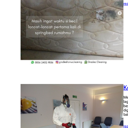
re
K
Me
la
ba
di
ba
re