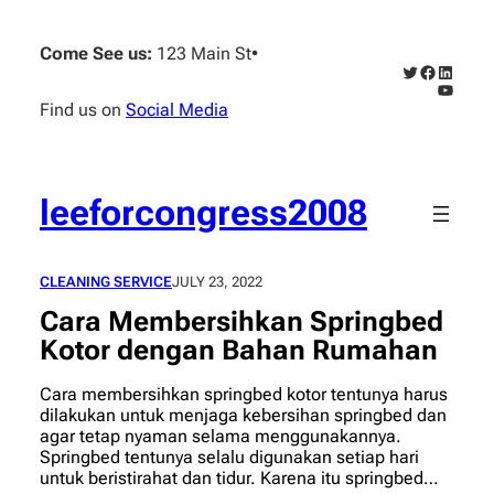
Skip
to
Come See us:
123 Main St
•
content
Twitter
Faceboo
Linked
YouTub
Find us on
Social Media
leeforcongress2008
CLEANING SERVICE
JULY 23, 2022
Cara Membersihkan Springbed
Kotor dengan Bahan Rumahan
Cara membersihkan springbed kotor tentunya harus
dilakukan untuk menjaga kebersihan springbed dan
agar tetap nyaman selama menggunakannya.
Springbed tentunya selalu digunakan setiap hari
untuk beristirahat dan tidur. Karena itu springbed…