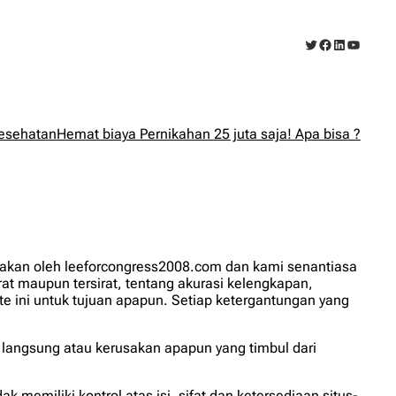
Twitter
Facebook
LinkedIn
YouTub
esehatan
Hemat biaya Pernikahan 25 juta saja! Apa bisa ?
diakan oleh leeforcongress2008.com dan kami senantiasa
at maupun tersirat, tentang akurasi kelengkapan,
ite ini untuk tujuan apapun. Setiap ketergantungan yang
 langsung atau kerusakan apapun yang timbul dari
k memiliki kontrol atas isi, sifat dan ketersediaan situs-