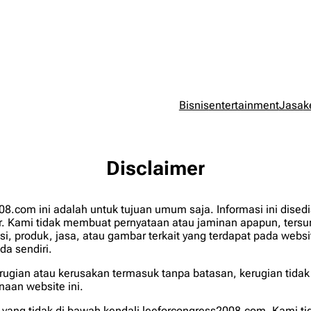
Bisnis
entertainment
Jasa
k
Disclaimer
08.com ini adalah untuk tujuan umum saja. Informasi ini dise
. Kami tidak membuat pernyataan atau jaminan apapun, tersur
si, produk, jasa, atau gambar terkait yang terdapat pada webs
da sendiri.
ugian atau kerusakan termasuk tanpa batasan, kerugian tidak
naan website ini.
n yang tidak di bawah kendali leeforcongress2008.com. Kami tida