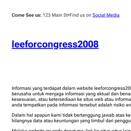
Skip
to
Come See us:
123 Main St
•
Find us on
Social Media
content
leeforcongress2008
Informasi yang terdapat dalam website leeforcongress20
berusaha untuk menjaga informasi yang aktual dan benar
kesesuaian, atau ketersediaan ke situs web atau informa
anda tempatkan pada informasi tersebut adalah risiko an
Dalam hal apapun kami tidak bertanggung jawab atas ker
hilangnya data atau keuntungan yang timbul dari penggu
Melalui website ini anda dapat me-link ke situs-situs lai