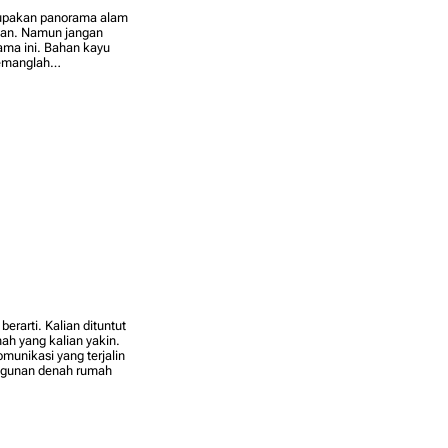
rupakan panorama alam
saan. Namun jangan
ama ini. Bahan kayu
memanglah…
rarti. Kalian dituntut
h yang kalian yakin.
munikasi yang terjalin
angunan denah rumah