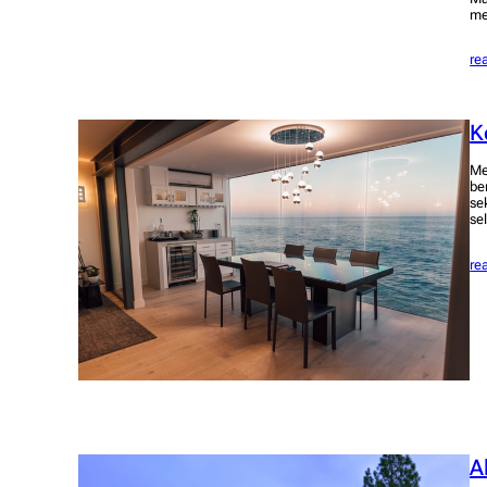
me
re
K
Me
be
se
se
re
A