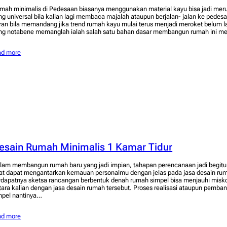
mah minimalis di Pedesaan biasanya menggunakan material kayu bisa jadi me
ng universal bila kalian lagi membaca majalah ataupun berjalan- jalan ke pede
ran bila memandang jika trend rumah kayu mulai terus menjadi meroket belum l
ng notabene memanglah ialah salah satu bahan dasar membangun rumah ini 
ad more
esain Rumah Minimalis 1 Kamar Tidur
lam membangun rumah baru yang jadi impian, tahapan perencanaan jadi begitu be
at dapat mengantarkan kemauan personalmu dengan jelas pada jasa desain ruma
rdapatnya sketsa rancangan berbentuk denah rumah simpel bisa menjauhi misko
tara kalian dengan jasa desain rumah tersebut. Proses realisasi ataupun pemb
mpel nantinya…
ad more