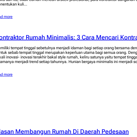
nentukan kuli…
ad more
ontraktor Rumah Minimalis: 3 Cara Mencari Kontr
miliki tempat tinggal sebetulnya menjadi idaman bagi setiap orang bersama den
ntuk sebab tempat tinggal merupakan keperluan utama bagi semua orang. Deng
kali inovasi- inovasi terakhir bakal style rumah, keliru satunya yaitu tempat tingg
lamanya menjadi trend setiap tahunnya. Hunian bergaya minimalis ini menjadi s
ad more
lasan Membangun Rumah Di Daerah Pedesaan