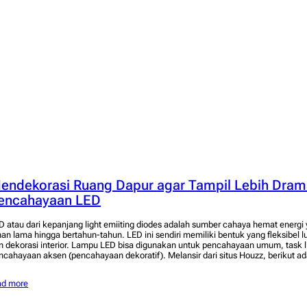
endekorasi Ruang Dapur agar Tampil Lebih Dram
encahayaan LED
D atau dari kepanjang light emiiting diodes adalah sumber cahaya hemat energi
han lama hingga bertahun-tahun. LED ini sendiri memiliki bentuk yang fleksibel l
n dekorasi interior. Lampu LED bisa digunakan untuk pencahayaan umum, task l
ncahayaan aksen (pencahayaan dekoratif). Melansir dari situs Houzz, berikut ad
ad more