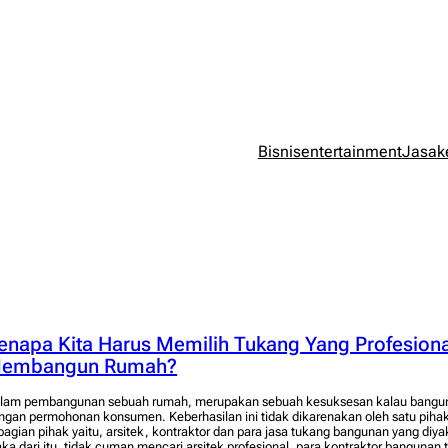
Bisnis
entertainment
Jasa
k
enapa Kita Harus Memilih Tukang Yang Profesiona
embangun Rumah?
lam pembangunan sebuah rumah, merupakan sebuah kesuksesan kalau banguna
ngan permohonan konsumen. Keberhasilan ini tidak dikarenakan oleh satu pihak
bagian pihak yaitu, arsitek, kontraktor dan para jasa tukang bangunan yang diya
ka dari itu, tidak cuman mencari arsitek profesional, para kontraktor bangunan