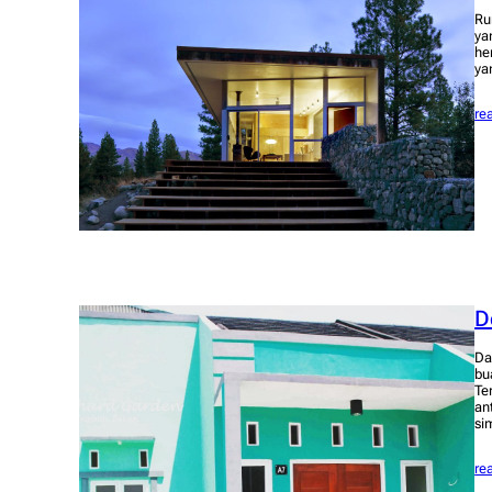
Ru
ya
he
ya
re
D
Da
bu
Te
an
si
re