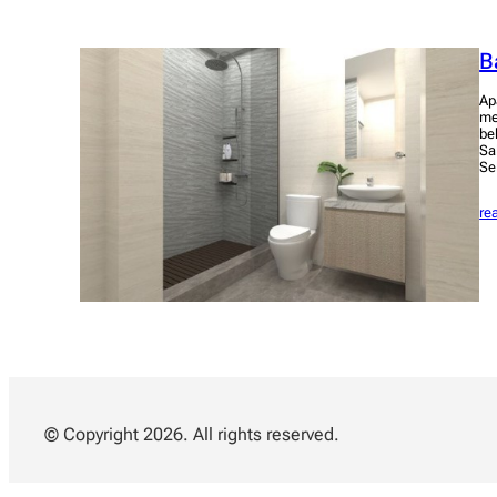
B
Ap
me
be
Sa
Se
re
© Copyright 2026. All rights reserved.