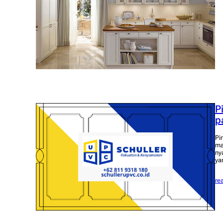
P
p
Pi
ma
ny
ya
re