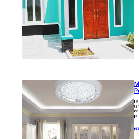
M
P
LE
ta
da
pe
re