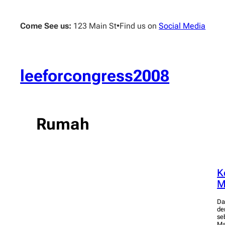
Skip
to
Come See us:
123 Main St
•
Find us on
Social Media
content
leeforcongress2008
Rumah
K
M
Da
de
se
Ma