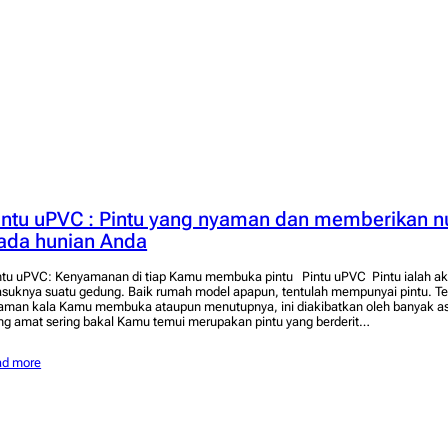
intu uPVC : Pintu yang nyaman dan memberikan n
ada hunian Anda
ntu uPVC: Kenyamanan di tiap Kamu membuka pintu Pintu uPVC Pintu ialah aks
suknya suatu gedung. Baik rumah model apapun, tentulah mempunyai pintu. Teta
aman kala Kamu membuka ataupun menutupnya, ini diakibatkan oleh banyak as
ng amat sering bakal Kamu temui merupakan pintu yang berderit…
ad more