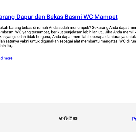
arang Dapur dan Bekas Basmi WC Mampet
akah barang bekas di rumah Anda sudah menumpuk? Sekarang Anda dapat me
mbasmi WC yang tersumbat, berikut penjelasan lebih lanjut.. Jika Anda memil
kas yang sudah tidak berguna, Anda dapat memilah beberapa diantaranya untuk
lah satunya yakni untuk digunakan sebagai alat membantu mengatasi WC di r
lain itu,…
ad more
Twitter
Facebook
LinkedIn
YouTube
P