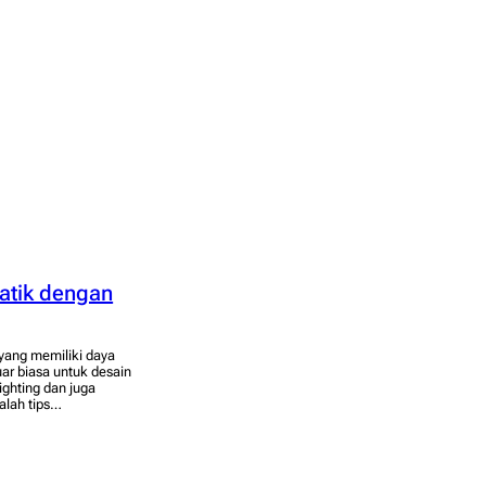
atik dengan
 yang memiliki daya
uar biasa untuk desain
ighting dan juga
alah tips…