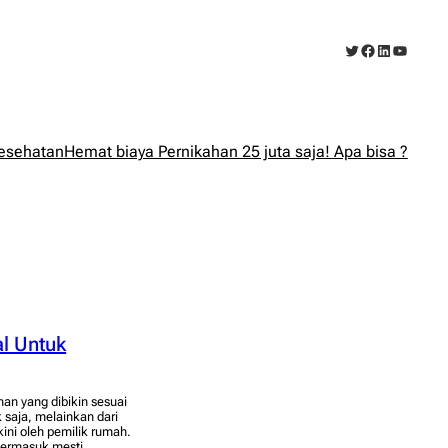
Twitter
Facebook
LinkedIn
YouTub
esehatan
Hemat biaya Pernikahan 25 juta saja! Apa bisa ?
l Untuk
n yang dibikin sesuai
 saja, melainkan dari
kini oleh pemilik rumah.
 termasuk mesti