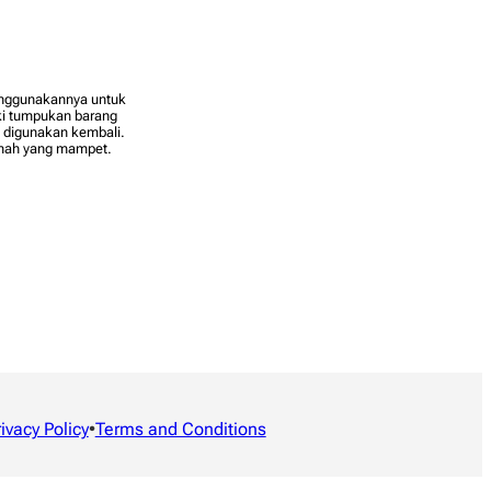
nggunakannya untuk
iki tumpukan barang
 digunakan kembali.
umah yang mampet.
rivacy Policy
•
Terms and Conditions