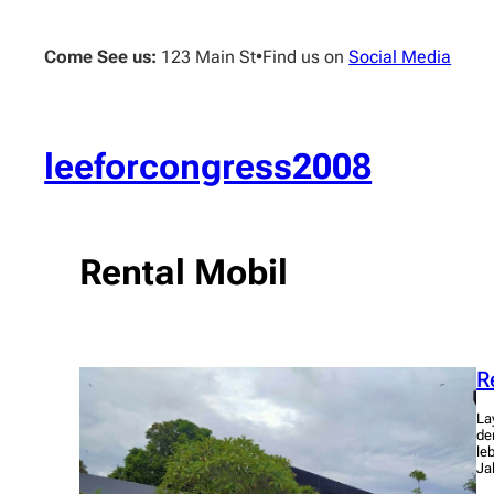
Skip
to
Come See us:
123 Main St
•
Find us on
Social Media
content
leeforcongress2008
Rental Mobil
R
La
de
le
Ja