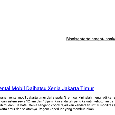
Bisnis
entertainment
Jasa
k
ental Mobil Daihatsu Xenia Jakarta Timur
yanan rental mobil Jakarta timur dari stepdan’t rent car kini telah menghadirkan
ngan sistem sewa 12 jam dan 18 jam. Kini anda tak perlu kawatir kebutuhan tra
bih mudah. Daihatsu Xenia sangang cocok dijadikan kendaraan untuk mobilitas 
karta timur dan sekitarnya. Ragam keperluan yang membutuhkan…