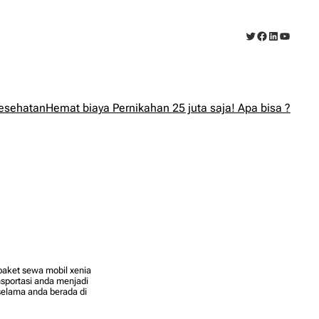
Twitter
Facebook
LinkedIn
YouTub
esehatan
Hemat biaya Pernikahan 25 juta saja! Apa bisa ?
 paket sewa mobil xenia
nsportasi anda menjadi
selama anda berada di