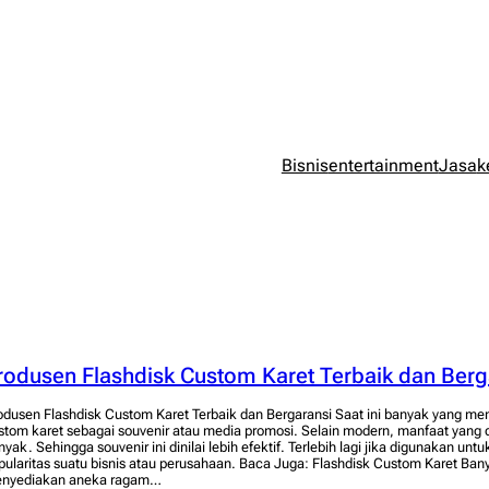
Bisnis
entertainment
Jasa
k
rodusen Flashdisk Custom Karet Terbaik dan Berg
odusen Flashdisk Custom Karet Terbaik dan Bergaransi Saat ini banyak yang me
stom karet sebagai souvenir atau media promosi. Selain modern, manfaat yang 
nyak. Sehingga souvenir ini dinilai lebih efektif. Terlebih lagi jika digunakan un
pularitas suatu bisnis atau perusahaan. Baca Juga: Flashdisk Custom Karet Ban
nyediakan aneka ragam…