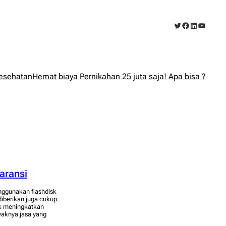
Twitter
Facebook
LinkedIn
YouTub
esehatan
Hemat biaya Pernikahan 25 juta saja! Apa bisa ?
aransi
nggunakan flashdisk
diberikan juga cukup
tuk meningkatkan
yaknya jasa yang