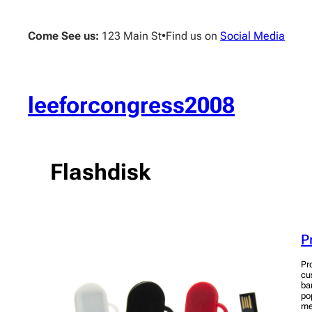
Skip
to
Come See us:
123 Main St
•
Find us on
Social Media
content
leeforcongress2008
Flashdisk
P
Pr
cu
ba
po
me