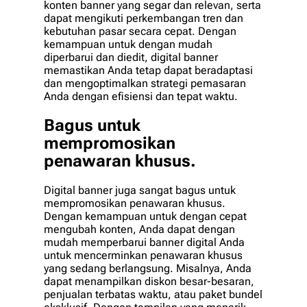
konten banner yang segar dan relevan, serta
dapat mengikuti perkembangan tren dan
kebutuhan pasar secara cepat. Dengan
kemampuan untuk dengan mudah
diperbarui dan diedit, digital banner
memastikan Anda tetap dapat beradaptasi
dan mengoptimalkan strategi pemasaran
Anda dengan efisiensi dan tepat waktu.
Bagus untuk
mempromosikan
penawaran khusus.
Digital banner juga sangat bagus untuk
mempromosikan penawaran khusus.
Dengan kemampuan untuk dengan cepat
mengubah konten, Anda dapat dengan
mudah memperbarui banner digital Anda
untuk mencerminkan penawaran khusus
yang sedang berlangsung. Misalnya, Anda
dapat menampilkan diskon besar-besaran,
penjualan terbatas waktu, atau paket bundel