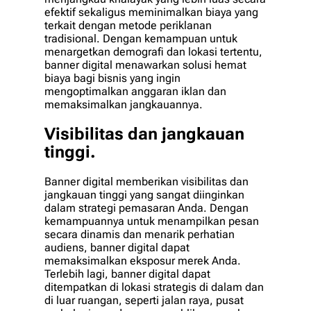
efektif sekaligus meminimalkan biaya yang
terkait dengan metode periklanan
tradisional. Dengan kemampuan untuk
menargetkan demografi dan lokasi tertentu,
banner digital menawarkan solusi hemat
biaya bagi bisnis yang ingin
mengoptimalkan anggaran iklan dan
memaksimalkan jangkauannya.
Visibilitas dan jangkauan
tinggi.
Banner digital memberikan visibilitas dan
jangkauan tinggi yang sangat diinginkan
dalam strategi pemasaran Anda. Dengan
kemampuannya untuk menampilkan pesan
secara dinamis dan menarik perhatian
audiens, banner digital dapat
memaksimalkan eksposur merek Anda.
Terlebih lagi, banner digital dapat
ditempatkan di lokasi strategis di dalam dan
di luar ruangan, seperti jalan raya, pusat