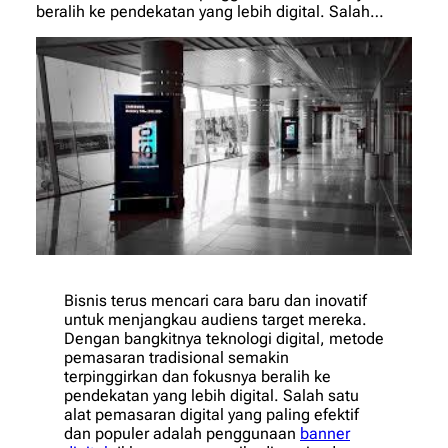
beralih ke pendekatan yang lebih digital. Salah…
Bisnis terus mencari cara baru dan inovatif
untuk menjangkau audiens target mereka.
Dengan bangkitnya teknologi digital, metode
pemasaran tradisional semakin
terpinggirkan dan fokusnya beralih ke
pendekatan yang lebih digital. Salah satu
alat pemasaran digital yang paling efektif
dan populer adalah penggunaan
banner