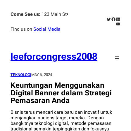
Skip
to
Come See us:
123 Main St
•
content
Twitter
Faceboo
Linked
YouTub
Find us on
Social Media
leeforcongress2008
TEKNOLOGI
MAY 6, 2024
Keuntungan Menggunakan
Digital Banner dalam Strategi
Pemasaran Anda
Bisnis terus mencari cara baru dan inovatif untuk
menjangkau audiens target mereka. Dengan
bangkitnya teknologi digital, metode pemasaran
tradisional semakin terpinggirkan dan fokusnya