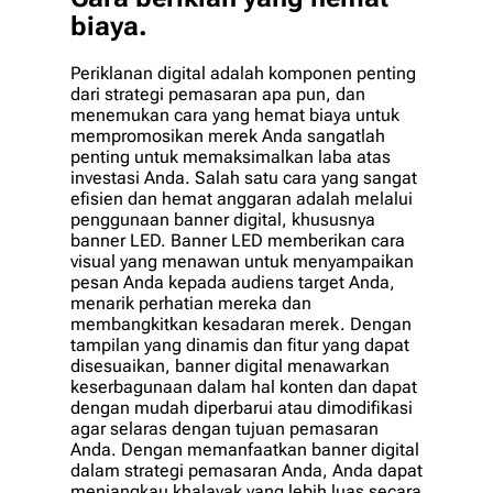
biaya.
Periklanan digital adalah komponen penting
dari strategi pemasaran apa pun, dan
menemukan cara yang hemat biaya untuk
mempromosikan merek Anda sangatlah
penting untuk memaksimalkan laba atas
investasi Anda. Salah satu cara yang sangat
efisien dan hemat anggaran adalah melalui
penggunaan banner digital, khususnya
banner LED. Banner LED memberikan cara
visual yang menawan untuk menyampaikan
pesan Anda kepada audiens target Anda,
menarik perhatian mereka dan
membangkitkan kesadaran merek. Dengan
tampilan yang dinamis dan fitur yang dapat
disesuaikan, banner digital menawarkan
keserbagunaan dalam hal konten dan dapat
dengan mudah diperbarui atau dimodifikasi
agar selaras dengan tujuan pemasaran
Anda. Dengan memanfaatkan banner digital
dalam strategi pemasaran Anda, Anda dapat
menjangkau khalayak yang lebih luas secara