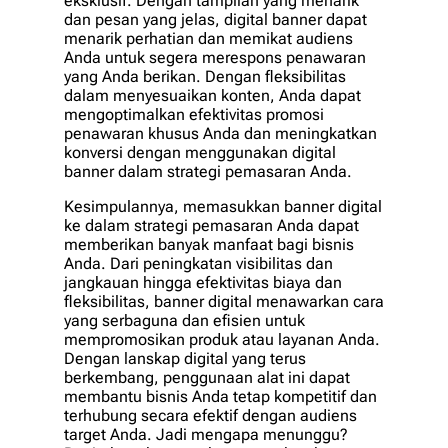
eksklusif. Dengan tampilan yang menarik
dan pesan yang jelas, digital banner dapat
menarik perhatian dan memikat audiens
Anda untuk segera merespons penawaran
yang Anda berikan. Dengan fleksibilitas
dalam menyesuaikan konten, Anda dapat
mengoptimalkan efektivitas promosi
penawaran khusus Anda dan meningkatkan
konversi dengan menggunakan digital
banner dalam strategi pemasaran Anda.
Kesimpulannya, memasukkan banner digital
ke dalam strategi pemasaran Anda dapat
memberikan banyak manfaat bagi bisnis
Anda. Dari peningkatan visibilitas dan
jangkauan hingga efektivitas biaya dan
fleksibilitas, banner digital menawarkan cara
yang serbaguna dan efisien untuk
mempromosikan produk atau layanan Anda.
Dengan lanskap digital yang terus
berkembang, penggunaan alat ini dapat
membantu bisnis Anda tetap kompetitif dan
terhubung secara efektif dengan audiens
target Anda. Jadi mengapa menunggu?