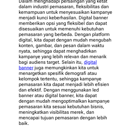
Dalam menghadapi persaingan yang ketat
dalam industri pemasaran, fleksibilitas dan
kemampuan untuk menyesuaikan kampanye
menjadi kunci keberhasilan. Digital banner
memberikan opsi yang fleksibel dan dapat
disesuaikan untuk memenuhi kebutuhan
pemasaran yang berbeda. Dengan platform
digital, kita dapat dengan mudah mengubah
konten, gambar, dan pesan dalam waktu
nyata, sehingga dapat menghadirkan
kampanye yang lebih relevan dan menarik
bagi audiens target. Selain itu,
digital
banner
juga memungkinkan kita untuk
menargetkan spesifik demografi atau
kelompok tertentu, sehingga kampanye
pemasaran kita dapat menjadi lebih efisien
dan efektif. Dengan menggunakan led
banner atau digital banner, kita dapat
dengan mudah mengoptimalkan kampanye
pemasaran kita sesuai kebutuhan bisnis,
meningkatkan visibilitas merek, dan
mencapai tujuan pemasaran dengan lebih
baik.