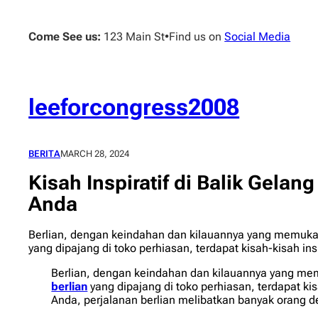
Skip
to
Come See us:
123 Main St
•
Find us on
Social Media
content
leeforcongress2008
BERITA
MARCH 28, 2024
Kisah Inspiratif di Balik Gela
Anda
Berlian, dengan keindahan dan kilauannya yang memuka
yang dipajang di toko perhiasan, terdapat kisah-kisah ins
Berlian, dengan keindahan dan kilauannya yang m
berlian
yang dipajang di toko perhiasan, terdapat ki
Anda, perjalanan berlian melibatkan banyak orang de