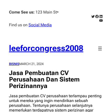
Skip
to
Come See us:
123 Main St
•
content
Twitter
Faceboo
Linked
YouTub
Find us on
Social Media
leeforcongress2008
BISNIS
MARCH 21, 2024
Jasa Pembuatan CV
Perusahaan Dan Sistem
Perizinannya
Jasa pembuatan CV perusahaan terlampau penting
untuk mereka yang ingin mendirikan sebuah
perusahaan. Tentunya perusahaan selanjutnya
memerlukan terdapatnya sistem perizinan agar