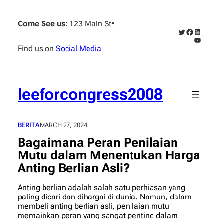
Skip
to
Come See us:
123 Main St
•
content
Twitter
Faceboo
Linked
YouTub
Find us on
Social Media
leeforcongress2008
BERITA
MARCH 27, 2024
Bagaimana Peran Penilaian
Mutu dalam Menentukan Harga
Anting Berlian Asli?
Anting berlian adalah salah satu perhiasan yang
paling dicari dan dihargai di dunia. Namun, dalam
membeli anting berlian asli, penilaian mutu
memainkan peran yang sangat penting dalam