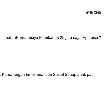
Twitter
Facebook
LinkedIn
YouTub
esehatan
Hemat biaya Pernikahan 25 juta saja! Apa bisa ?
1. Kematangan Emosional dan Sosial Setiap anak pasti