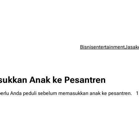
Bisnis
entertainment
Jasa
k
ukkan Anak ke Pesantren
ng perlu Anda peduli sebelum memasukkan anak ke pesantren. 