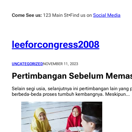
Skip
to
Come See us:
123 Main St
•
Find us on
Social Media
content
leeforcongress2008
UNCATEGORIZED
NOVEMBER 11, 2023
Pertimbangan Sebelum Memas
Selain segi usia, selanjutnya ini pertimbangan lain ya
berbeda-beda proses tumbuh kembangnya. Meskipun…