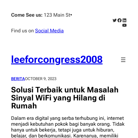
Skip
to
Come See us:
123 Main St
•
content
Twitter
Faceboo
Linked
YouTub
Find us on
Social Media
leeforcongress2008
BERITA
OCTOBER 9, 2023
Solusi Terbaik untuk Masalah
Sinyal WiFi yang Hilang di
Rumah
Dalam era digital yang serba terhubung ini, internet
menjadi kebutuhan pokok bagi banyak orang. Tidak
hanya untuk bekerja, tetapi juga untuk hiburan,
belajar, dan berkomunikasi. Karenanya, memiliki