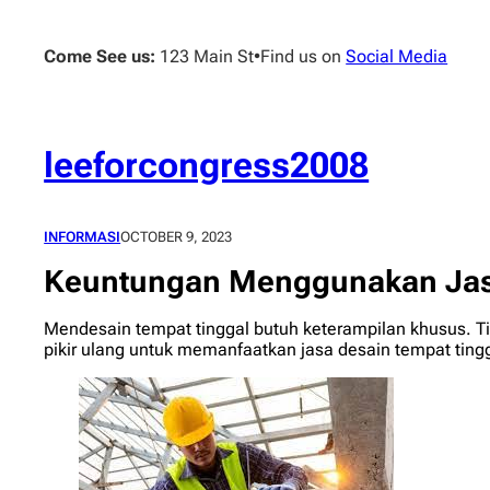
Skip
to
Come See us:
123 Main St
•
Find us on
Social Media
content
leeforcongress2008
INFORMASI
OCTOBER 9, 2023
Keuntungan Menggunakan Jasa
Mendesain tempat tinggal butuh keterampilan khusus. Ti
pikir ulang untuk memanfaatkan jasa desain tempat tin