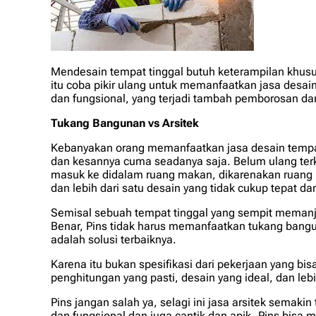
Mendesain tempat tinggal butuh keterampilan khusu
itu coba pikir ulang untuk memanfaatkan jasa desa
dan fungsional, yang terjadi tambah pemborosan da
Tukang Bangunan vs Arsitek
Kebanyakan orang memanfaatkan jasa desain tempat
dan kesannya cuma seadanya saja. Belum ulang terke
masuk ke didalam ruang makan, dikarenakan ruang
dan lebih dari satu desain yang tidak cukup tepat d
Semisal sebuah tempat tinggal yang sempit memanj
Benar, Pins tidak harus memanfaatkan tukang bangu
adalah solusi terbaiknya.
Karena itu bukan spesifikasi dari pekerjaan yang 
penghitungan yang pasti, desain yang ideal, dan le
Pins jangan salah ya, selagi ini jasa arsitek sem
dan fungsional dan juga cantik dan apik. Pins bisa 