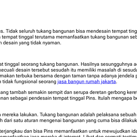
s. Tidak seluruh tukang bangunan bisa mendesain tempat ting
in tempat tinggal terutama memanfaatkan tukang bangunan seba
n desain yang tidak nyaman.
 tinggal seorang tukang bangunan. Hasilnya sesungguhnya ada
cuali desain tersebut sesudah itu memiliki masalah di sesuda
 makan terbuka bersama dengan taman tanpa adanya jendela 
an tidak fungsional seorang
jasa bangun rumah jakarta
.
ang tambah semakin sempit dan serupa deretan gerbong kere
nan sebagai pendesain tempat tinggal Pins. Itulah mengapa b
bisa mereka lakukan. Tukang bangunan adalah pelaksana sebu
bih dari satu aturan mengenai bangunan yang cuma bisa dilakuk
akin terjangkau dan bisa Pins memanfaatkan untuk mewujudkan 
memanfaatkan jasa mereka di internet. Lihat dan cermati testi