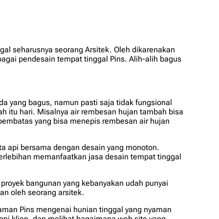
gal seharusnya seorang Arsitek. Oleh dikarenakan
gai pendesain tempat tinggal Pins. Alih-alih bagus
 yang bagus, namun pasti saja tidak fungsional
h itu hari. Misalnya air rembesan hujan tambah bisa
pembatas yang bisa menepis rembesan air hujan
ta api bersama dengan desain yang monoton.
erlebihan memanfaatkan jasa desain tempat tinggal
ah proyek bangunan yang kebanyakan udah punyai
an oleh seorang arsitek.
idaman Pins mengenai hunian tinggal yang nyaman
moni klien, dan melihat bagaimana web site yang