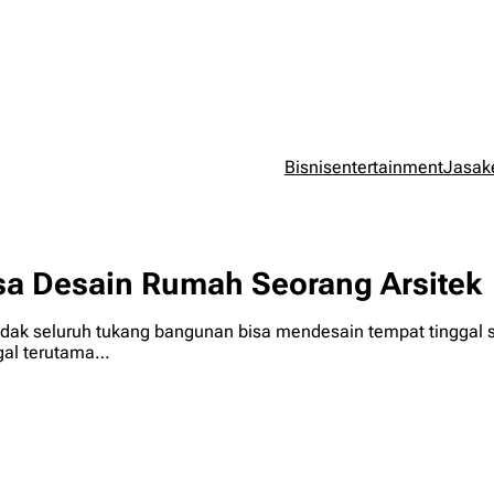
Bisnis
entertainment
Jasa
k
 Desain Rumah Seorang Arsitek
dak seluruh tukang bangunan bisa mendesain tempat tinggal s
ggal terutama…