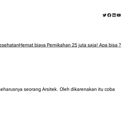
Twitter
Facebook
LinkedIn
YouTub
esehatan
Hemat biaya Pernikahan 25 juta saja! Apa bisa ?
eharusnya seorang Arsitek. Oleh dikarenakan itu coba