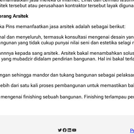
sitek tersebut atau perusahaan kontraktor tersebut layak digun
rang Arsitek
a Pins memanfaatkan jasa arsitek adalah sebagai berikut:
nal dan menyeluruh, termasuk konsultasi mengenai desain ya
bangunan yang tidak cukup punyai nilai seni dan estetika sela
annnya kepada sang arsitek. Arsitek bakal menambahkan solus
ang mubadzir didalam pendirian bangunan. Hal ini bakal ter
angan sehingga mandor dan tukang bangunan sebagai pelaksan
i lebih dari satu kali proses pembangunan untuk memastikan b
engenai finishing sebuah bangunan. Finishing terlampau perl
Twitter
Facebook
LinkedIn
YouTube
P