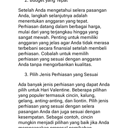
Budget yang Tepat
Setelah Anda mengetahui selera pasangan
Anda, langkah selanjutnya adalah
menentukan anggaran yang tepat.
Perhiasan datang dalam berbagai harga,
mulai dari yang terjangkau hingga yang
sangat mewah. Penting untuk memiliki
anggaran yang jelas agar Anda tidak merasa
terbebani secara finansial setelah membeli
perhiasan. Cobalah untuk memilih
perhiasan yang sesuai dengan anggaran
Anda tanpa mengorbankan kualitas.
Pilih Jenis Perhiasan yang Sesuai
Ada banyak jenis perhiasan yang dapat Anda
pilih untuk Hari Valentine. Beberapa pilihan
yang populer termasuk cincin, kalung,
gelang, anting-anting, dan liontin. Pilih jenis
perhiasan yang sesuai dengan selera
pasangan Anda dan juga sesuai dengan
kesempatan. Sebagai contoh, cincin
mungkin menjadi pilihan yang baik jika Anda
merencanakan proposal pernikahan,