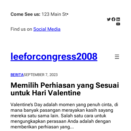
Skip
to
Come See us:
123 Main St
•
content
Twitter
Faceboo
Linked
YouTub
Find us on
Social Media
leeforcongress2008
BERITA
SEPTEMBER 7, 2023
Memilih Perhiasan yang Sesuai
untuk Hari Valentine
Valentine’s Day adalah momen yang penuh cinta, di
mana banyak pasangan merayakan kasih sayang
mereka satu sama lain. Salah satu cara untuk
mengungkapkan perasaan Anda adalah dengan
memberikan perhiasan yang…