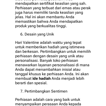
mendapatkan sertifikat keaslian yang sah.
Perhiasan yang terbuat dari emas atau perak
juga harus memiliki tanda keaslian yang
jelas. Hal ini akan membantu Anda
memastikan bahwa Anda mendapatkan
produk yang berkualitas tinggi.
Desain yang Unik
Hari Valentine adalah waktu yang tepat
untuk memberikan hadiah yang istimewa
dan berkesan. Pertimbangkan untuk memilih
perhiasan dengan desain yang unik atau
personalisasi. Banyak toko perhiasan
menawarkan layanan personalisasi di mana
Anda dapat menambahkan inisial atau
tanggal khusus ke perhiasan Anda. Ini akan
membuat
ide hadiah
Anda menjadi lebih
berarti dan spesial.
Pertimbangkan Sentimen
Perhiasan adalah cara yang baik untuk
menyampaikan perasaan Anda kepada