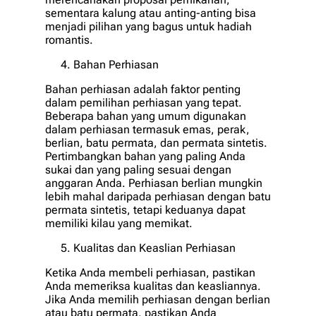
sementara kalung atau anting-anting bisa
menjadi pilihan yang bagus untuk hadiah
romantis.
Bahan Perhiasan
Bahan perhiasan adalah faktor penting
dalam pemilihan perhiasan yang tepat.
Beberapa bahan yang umum digunakan
dalam perhiasan termasuk emas, perak,
berlian, batu permata, dan permata sintetis.
Pertimbangkan bahan yang paling Anda
sukai dan yang paling sesuai dengan
anggaran Anda. Perhiasan berlian mungkin
lebih mahal daripada perhiasan dengan batu
permata sintetis, tetapi keduanya dapat
memiliki kilau yang memikat.
Kualitas dan Keaslian Perhiasan
Ketika Anda membeli perhiasan, pastikan
Anda memeriksa kualitas dan keasliannya.
Jika Anda memilih perhiasan dengan berlian
atau batu permata, pastikan Anda