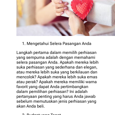
Mengetahui Selera Pasangan Anda
Langkah pertama dalam memilih perhiasan
yang sempurna adalah dengan memahami
selera pasangan Anda. Apakah mereka lebih
suka perhiasan yang sederhana dan elegan,
atau mereka lebih suka yang berkilauan dan
mencolok? Apakah mereka lebih suka emas
atau perak? Apakah mereka memiliki warna
favorit yang dapat Anda pertimbangkan
dalam pemilihan perhiasan? Ini adalah
pertanyaan penting yang harus Anda jawab
sebelum memutuskan jenis perhiasan yang
akan Anda beli.