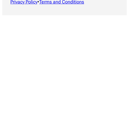
Privacy Policy
•
Terms and Conditions