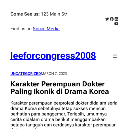
Skip
to
Come See us:
123 Main St
•
content
Twitter
Faceboo
Linked
YouTub
Find us on
Social Media
leeforcongress2008
UNCATEGORIZED
MARCH 7, 2023
Karakter Perempuan Dokter
Paling Ikonik di Drama Korea
Karakter perempuan berprofesi dokter didalam serial
drama Korea sebetulnya tetap sukses mencuri
perhatian para penggemar. Terlebih, umumnya
cerita didalam drama berikut menggambarkan
betapa tangguh dan cerdasnya karakter perempuan