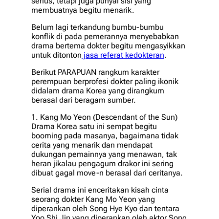
serius, tetapi juga punyai sisi yang
membuatnya begitu menarik.
Belum lagi terkandung bumbu-bumbu
konflik di pada pemerannya menyebabkan
drama bertema dokter begitu mengasyikkan
untuk ditonton
jasa referat kedokteran
.
Berikut PARAPUAN rangkum karakter
perempuan berprofesi dokter paling ikonik
didalam drama Korea yang dirangkum
berasal dari beragam sumber.
1. Kang Mo Yeon (Descendant of the Sun)
Drama Korea satu ini sempat begitu
booming pada masanya, bagaimana tidak
cerita yang menarik dan mendapat
dukungan pemainnya yang menawan, tak
heran jikalau pengagum drakor ini sering
dibuat gagal move-n berasal dari ceritanya.
Serial drama ini enceritakan kisah cinta
seorang dokter Kang Mo Yeon yang
diperankan oleh Song Hye Kyo dan tentara
Yoo Shi Jin yang diperankan oleh aktor Song