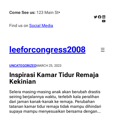
Skip
to
Come See us:
123 Main St
•
content
Twitter
Faceboo
Linked
YouTub
Find us on
Social Media
leeforcongress2008
UNCATEGORIZED
MARCH 25, 2023
Inspirasi Kamar Tidur Remaja
Kekinian
Selera masing-masing anak akan berubah drastis
seiring berjalannya waktu, terlebih kala peralihan
dari jaman kanak-kanak ke remaja. Perubahan
tatanan kamar tidur remaja tidak mampu dihindari
supaya mampu menyesuaikan bersama dengan…