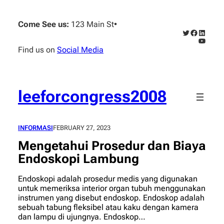
Skip
to
Come See us:
123 Main St
•
content
Twitter
Faceboo
Linked
YouTub
Find us on
Social Media
leeforcongress2008
INFORMASI
FEBRUARY 27, 2023
Mengetahui Prosedur dan Biaya
Endoskopi Lambung
Endoskopi adalah prosedur medis yang digunakan
untuk memeriksa interior organ tubuh menggunakan
instrumen yang disebut endoskop. Endoskop adalah
sebuah tabung fleksibel atau kaku dengan kamera
dan lampu di ujungnya. Endoskop…