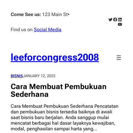
Skip
to
Come See us:
123 Main St
•
content
Twitter
Faceboo
Linked
YouTub
Find us on
Social Media
leeforcongress2008
BISNIS
JANUARY 12, 2023
Cara Membuat Pembukuan
Sederhana
Cara Membuat Pembukuan Sederhana Pencatatan
dan pembukuan bisnis tersedia baiknya di awali
saat bisnis baru berjalan. Anda sanggup mulai
mencatat berbagai hal dasar layaknya kewajiban,
modal, penghasilan sampai harta yang…