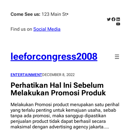
Skip
to
Come See us:
123 Main St
•
content
Twitter
Faceboo
Linked
YouTub
Find us on
Social Media
leeforcongress2008
ENTERTAINMENT
DECEMBER 8, 2022
Perhatikan Hal Ini Sebelum
Melakukan Promosi Produk
Melakukan Promosi product merupakan satu perihal
yang terlalu penting untuk kemajuan usaha, sebab
tanpa ada promosi, maka sanggup dipastikan
penjualan product tidak dapat berhasil secara
maksimal dengan advertising agency jakarta.…