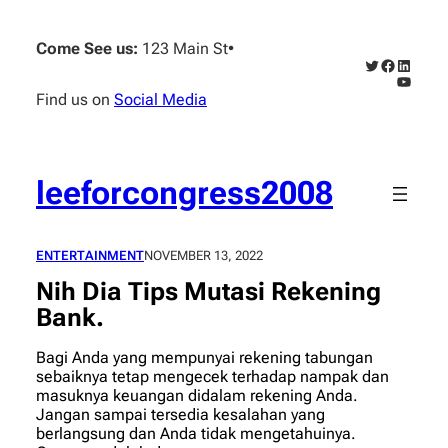
Skip
to
Come See us:
123 Main St
•
content
Twitter
Faceboo
Linked
YouTub
Find us on
Social Media
leeforcongress2008
ENTERTAINMENT
NOVEMBER 13, 2022
Nih Dia Tips Mutasi Rekening
Bank.
Bagi Anda yang mempunyai rekening tabungan
sebaiknya tetap mengecek terhadap nampak dan
masuknya keuangan didalam rekening Anda.
Jangan sampai tersedia kesalahan yang
berlangsung dan Anda tidak mengetahuinya.