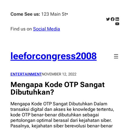
Skip
to
Come See us:
123 Main St
•
content
Twitter
Faceboo
Linked
YouTub
Find us on
Social Media
leeforcongress2008
ENTERTAINMENT
NOVEMBER 12, 2022
Mengapa Kode OTP Sangat
Dibutuhkan?
Mengapa Kode OTP Sangat Dibutuhkan Dalam
transaksi digital dan akses ke knowledge tertentu,
kode OTP benar-benar dibutuhkan sebagai
pertolongan optimal berasal dari kejahatan siber.
Pasalnya, kejahatan siber berevolusi benar-benar