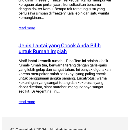
di didalam freezer / freezer. Terkecuali Kamu mempunyai
keraguan atau pertanyaan, konsultasikan bersama
dengan dokter Kamu. Berapa tak terhitung susu yang
perlu saya simpan di freezer? Kala lebih dari satu wanita
kemungkinan…
read more
Jenis Lantai yang Cocok Anda Pilih
untuk Rumah Impiah
Motif lantai keramik rumah – Pino Tea: ini adalah klasik
rumah-rumah tua, berwarna terang dengan garis-garis
yang lebih gelap dan sangat tahan. Ini banyak digunakan
karena merupakan salah satu kayu yang paling cocok
untuk penggunaan jangka panjang. Eucalyptus: warna
kekuningan yang sangat terang dan kekerasan yang
dapat diterima, sinar matahari mengubahnya sangat
sedikit. Di Argentina, ini…
read more
© Copyright 2026. All rights reserved.