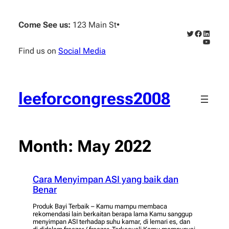
Skip
to
Come See us:
123 Main St
•
content
Twitter
Faceboo
Linked
YouTub
Find us on
Social Media
leeforcongress2008
Month:
May 2022
Cara Menyimpan ASI yang baik dan
Benar
Produk Bayi Terbaik – Kamu mampu membaca
rekomendasi lain berkaitan berapa lama Kamu sanggup
menyimpan ASI terhadap suhu kamar, di lemari es, dan