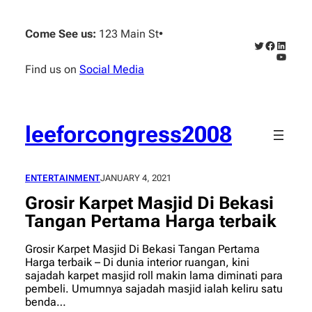
Skip
to
Come See us:
123 Main St
•
content
Twitter
Faceboo
Linked
YouTub
Find us on
Social Media
leeforcongress2008
ENTERTAINMENT
JANUARY 4, 2021
Grosir Karpet Masjid Di Bekasi
Tangan Pertama Harga terbaik
Grosir Karpet Masjid Di Bekasi Tangan Pertama
Harga terbaik – Di dunia interior ruangan, kini
sajadah karpet masjid roll makin lama diminati para
pembeli. Umumnya sajadah masjid ialah keliru satu
benda…