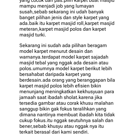
yang cocok dan pas.pilih karpet buat masjid
mampu menjadi job yang lumayan
susah,sebab sekarang ini udah banyak
banget pilihan jenis dan style karpet yang
ada.baik itu karpet masjid roll,karpet masjid
meteran,karpet masjid polos dan karpet
masjid turki.
Sekarang ini sudah ada pilihan beragam
model karpet menurut desain dan
warnanya.terdapat model karpet sajadah
masjid tebal yang nggak ada desain atau
polos.umumnya model karpet berikut lebih
bersahabat daripada karpet yang
berdesain.ada orang yang beranggapan bila
karpet masjid polos lebih efisien bikin
menunjang meningkatkan kekhusyuan para
jamaah saat ibadah sholat.karena jika
tersedia gambar atau corak khusu malahan
sanggup bikin gak fokus teralihkan yang
dimana nantinya membuat ibadah kita tidak
cukup fokus.itu nggak seutuhnya salah dan
bener,sebab khusyu atau nggak nya itu
terkait berasal dari kami sendiri.