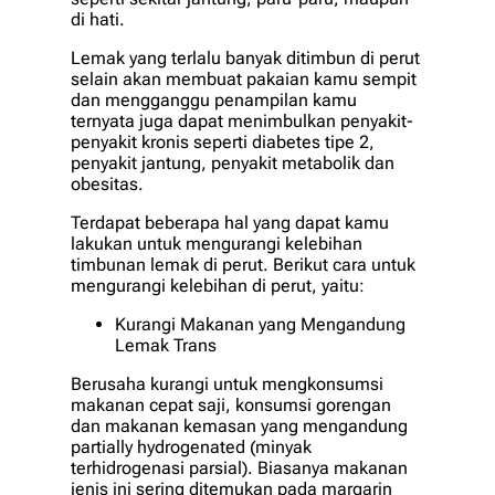
di hati.
Lemak yang terlalu banyak ditimbun di perut
selain akan membuat pakaian kamu sempit
dan mengganggu penampilan kamu
ternyata juga dapat menimbulkan penyakit-
penyakit kronis seperti diabetes tipe 2,
penyakit jantung, penyakit metabolik dan
obesitas.
Terdapat beberapa hal yang dapat kamu
lakukan untuk mengurangi kelebihan
timbunan lemak di perut. Berikut cara untuk
mengurangi kelebihan di perut, yaitu:
Kurangi Makanan yang Mengandung
Lemak Trans
Berusaha kurangi untuk mengkonsumsi
makanan cepat saji, konsumsi gorengan
dan makanan kemasan yang mengandung
partially hydrogenated
(minyak
terhidrogenasi parsial). Biasanya makanan
jenis ini sering ditemukan pada margarin