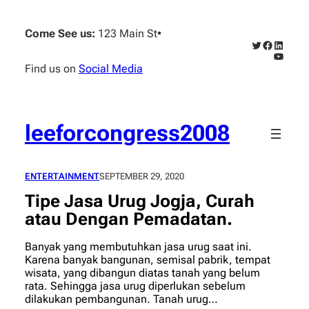
Skip
to
Come See us:
123 Main St
•
content
Twitter
Faceboo
Linked
YouTub
Find us on
Social Media
leeforcongress2008
ENTERTAINMENT
SEPTEMBER 29, 2020
Tipe Jasa Urug Jogja, Curah
atau Dengan Pemadatan.
Banyak yang membutuhkan jasa urug saat ini.
Karena banyak bangunan, semisal pabrik, tempat
wisata, yang dibangun diatas tanah yang belum
rata. Sehingga jasa urug diperlukan sebelum
dilakukan pembangunan. Tanah urug…