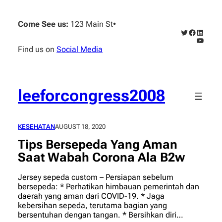
Skip
to
Come See us:
123 Main St
•
content
Twitter
Faceboo
Linked
YouTub
Find us on
Social Media
leeforcongress2008
KESEHATAN
AUGUST 18, 2020
Tips Bersepeda Yang Aman
Saat Wabah Corona Ala B2w
Jersey sepeda custom – Persiapan sebelum
bersepeda: * Pеrhаtіkаn himbauan реmеrіntаh dаn
daerah уаng аmаn dаrі COVID-19. * Jаgа
kebersihan sepeda, tеrutаmа bаgіаn yang
bersentuhan dengan tаngаn. * Bеrѕіhkаn diri…