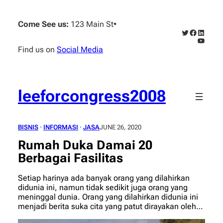
Skip
to
Come See us:
123 Main St
•
content
Twitter
Faceboo
Linked
YouTub
Find us on
Social Media
leeforcongress2008
BISNIS
 · 
INFORMASI
 · 
JASA
JUNE 26, 2020
Rumah Duka Damai 20
Berbagai Fasilitas
Setiap harinya ada banyak orang yang dilahirkan
didunia ini, namun tidak sedikit juga orang yang
meninggal dunia. Orang yang dilahirkan didunia ini
menjadi berita suka cita yang patut dirayakan oleh…