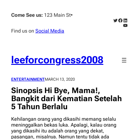
Skip
to
Come See us:
123 Main St
•
content
Twitter
Faceboo
Linked
YouTub
Find us on
Social Media
leeforcongress2008
ENTERTAINMENT
MARCH 13, 2020
Sinopsis Hi Bye, Mama!,
Bangkit dari Kematian Setelah
5 Tahun Berlalu
Kehilangan orang yang dikasihi memang selalu
meninggalkan bekas luka. Apalagi, kalau orang
yang dikasihi itu adalah orang yang dekat,
pasangan, misalnya. Namun tentu tidak ada