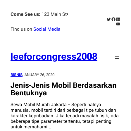
Skip
to
Come See us:
123 Main St
•
content
Twitter
Faceboo
Linked
YouTub
Find us on
Social Media
leeforcongress2008
BISNIS
JANUARY 26, 2020
Jenis-Jenis Mobil Berdasarkan
Bentuknya
Sewa Mobil Murah Jakarta – Seperti halnya
manusia, mobil terdiri dari berbagai tipe tubuh dan
karakter kepribadian. Jika terjadi masalah fisik, ada
beberapa tipe parameter tertentu, tetapi penting
untuk memahami…