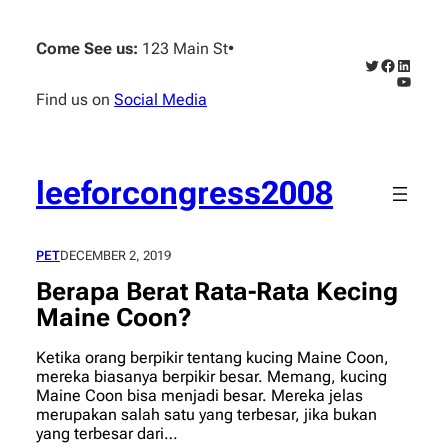
Skip
to
Come See us:
123 Main St
•
content
Twitter
Faceboo
Linked
YouTub
Find us on
Social Media
leeforcongress2008
PET
DECEMBER 2, 2019
Berapa Berat Rata-Rata Kecing
Maine Coon?
Ketika orang berpikir tentang kucing Maine Coon,
mereka biasanya berpikir besar. Memang, kucing
Maine Coon bisa menjadi besar. Mereka jelas
merupakan salah satu yang terbesar, jika bukan
yang terbesar dari…