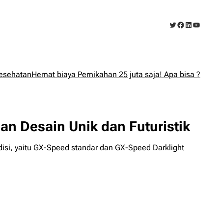
Twitter
Facebook
LinkedIn
YouTub
esehatan
Hemat biaya Pernikahan 25 juta saja! Apa bisa ?
 Desain Unik dan Futuristik
isi, yaitu GX-Speed standar dan GX-Speed Darklight