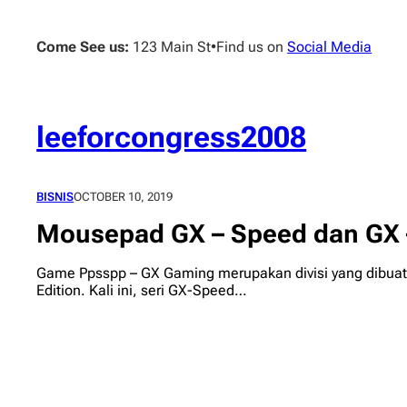
Skip
to
Come See us:
123 Main St
•
Find us on
Social Media
content
leeforcongress2008
BISNIS
OCTOBER 10, 2019
Mousepad GX – Speed dan GX –
Game Ppsspp – GX Gaming merupakan divisi yang dibuat 
Edition. Kali ini, seri GX-Speed…