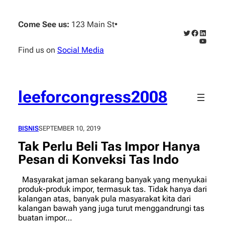
Skip
to
Come See us:
123 Main St
•
content
Twitter
Faceboo
Linked
YouTub
Find us on
Social Media
leeforcongress2008
BISNIS
SEPTEMBER 10, 2019
Tak Perlu Beli Tas Impor Hanya
Pesan di Konveksi Tas Indo
Masyarakat jaman sekarang banyak yang menyukai
produk-produk impor, termasuk tas. Tidak hanya dari
kalangan atas, banyak pula masyarakat kita dari
kalangan bawah yang juga turut menggandrungi tas
buatan impor…