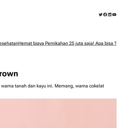
Twitter
Facebook
LinkedIn
YouTub
esehatan
Hemat biaya Pernikahan 25 juta saja! Apa bisa ?
Brown
i warna tanah dan kayu ini. Memang, warna cokelat