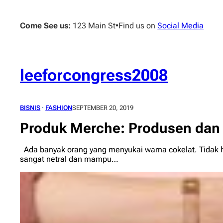
Skip
to
Come See us:
123 Main St
•
Find us on
Social Media
content
leeforcongress2008
BISNIS
 · 
FASHION
SEPTEMBER 20, 2019
Produk Merche: Produsen dan 
Ada banyak orang yang menyukai warna cokelat. Tidak ha
sangat netral dan mampu…