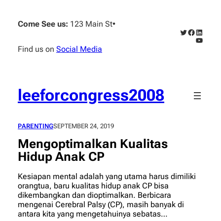
Skip
to
Come See us:
123 Main St
•
content
Twitter
Faceboo
Linked
YouTub
Find us on
Social Media
leeforcongress2008
PARENTING
SEPTEMBER 24, 2019
Mengoptimalkan Kualitas
Hidup Anak CP
Kesiapan mental adalah yang utama harus dimiliki
orangtua, baru kualitas hidup anak CP bisa
dikembangkan dan dioptimalkan. Berbicara
mengenai Cerebral Palsy (CP), masih banyak di
antara kita yang mengetahuinya sebatas…